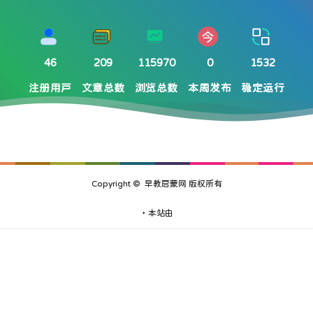
46
209
115970
0
1532
注册用户
文章总数
浏览总数
本周发布
稳定运行
Copyright ©
早教启蒙网
版权所有
・本站由
腾讯云
提供计算支持,由
首页
专题
认证
搜索
菜单
我的
WordPress
驱动