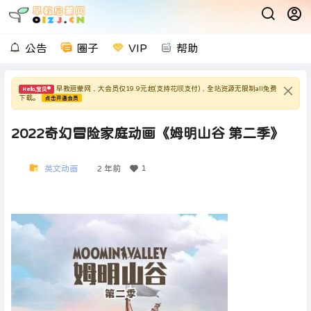
公告
圈子
VIP
帮助
早教启蒙网，大会员仅19.9元起(支持花呗支付)，全站资源无限制all免费
Hello,宝贝
下载。
点击开通会员
2022奇幻冒险家庭动画《姆明山谷 第二季》
1
英文动画
2 年前