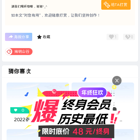
给TA打赏
请我们喝杯咖啡，谢谢^_^
如本文“对您有用”，欢迎随意打赏，让我们坚持创作！
1
0
海报分享
收藏
姆明山谷
猜你喜欢
X
0
138
0
3354
2022奇幻冒险家庭动
2019奇幻冒险家庭动
画《姆明山谷 第三
画《姆明山谷 第一
季》
季》