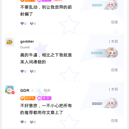
00001
不要乱动，别让我崇拜的箭
射偏了
回复
0
0
goddier
1 年前
Guest
00000
真的牛逼，相比之下我就是
来人间凑数的
回复
0
0
1 年前
GDR
A
M
站长
00001
不好意思，一不小心把所有
的推荐都用你文章上了
回复
0
0