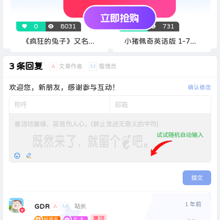
0
8031
0
731
《疯狂的兔子》又名疯
小猪佩奇英语版 1-7季
兔入侵 全312集
（中英双语字幕版）
3 条回复
A
文章作者
M
管理员
欢迎您，新朋友，感谢参与互动！
确认修改
提交
1 年前
GDR
A
M
站长
置顶